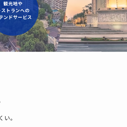
観光地や
レストランへの
テンドサービス
。
くい。