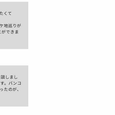
したくて
ケ地巡りが
ことができま
相談しまし
です。バンコ
ったのが、
。