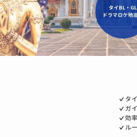
タイBL・G
ドラマロケ地
タイ
ガ
効
ル